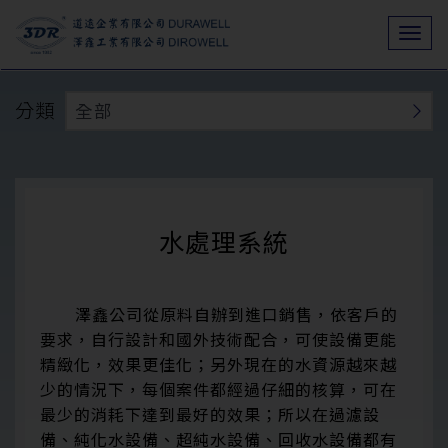
Togg
navi
分類
全部
水處理系統
澤鑫公司從原料自辦到進口銷售，依客戶的
要求，自行設計和國外技術配合，可使設備更能
精緻化，效果更佳化；另外現在的水資源越來越
少的情況下，每個案件都經過仔細的核算，可在
最少的消耗下達到最好的效果；所以在過濾設
備、純化水設備、超純水設備、回收水設備都有