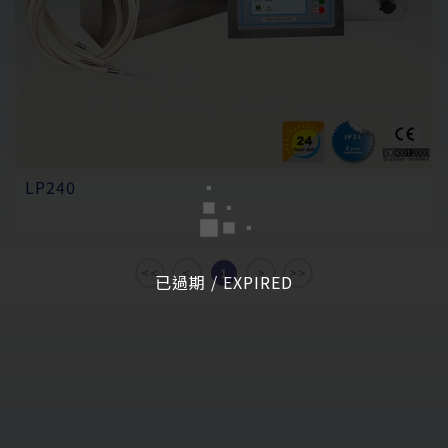
LP240
<<
<
1
>
>>
已過期 / EXPIRED