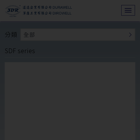
Togg
navi
分類
全部
SDF series