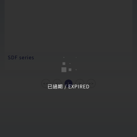
SDF series
<<
<
1
>
>>
已過期 / EXPIRED